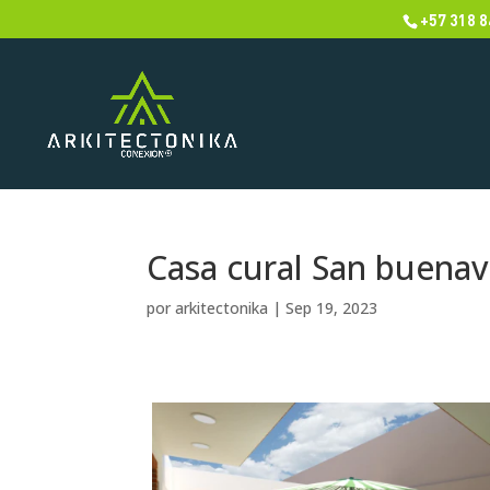
+57 318 8
Casa cural San buena
por
arkitectonika
|
Sep 19, 2023