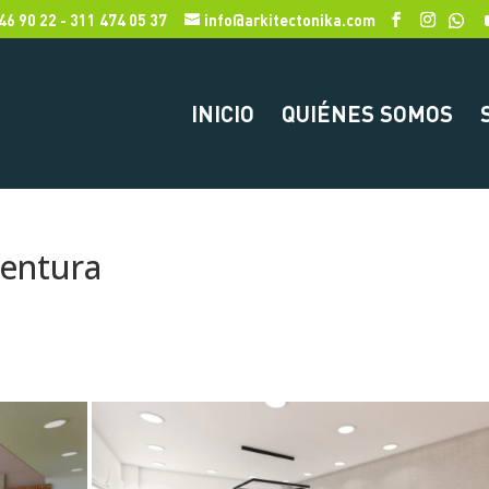
46 90 22 - 311 474 05 37
info@arkitectonika.com
INICIO
QUIÉNES SOMOS
ventura