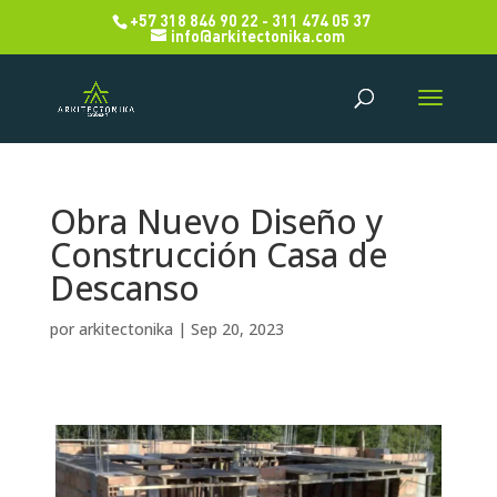
+57 318 846 90 22 - 311 474 05 37
info@arkitectonika.com
Obra Nuevo Diseño y
Construcción Casa de
Descanso
por
arkitectonika
|
Sep 20, 2023