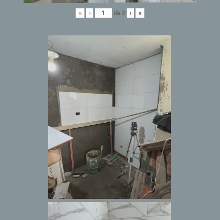
«
‹
de
2
›
»