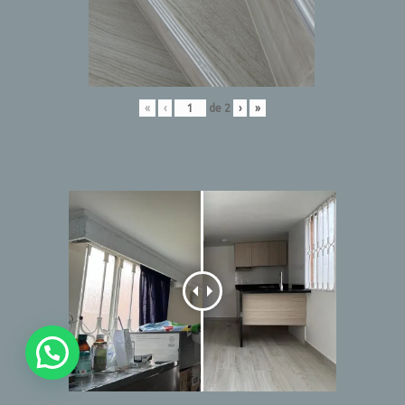
«
‹
de
2
›
»
Habla con un arquitecto