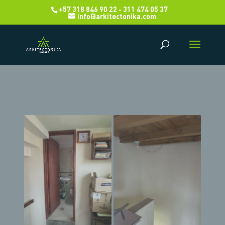
+57 318 846 90 22 - 311 474 05 37
info@arkitectonika.com