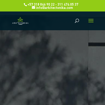
+57 318 846 90 22 - 311 474 05 37
info@arkitectonika.com